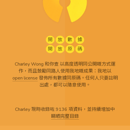
開
放
數
據
開
放
原
碼
Charley Wong 和你查 以高度透明同公開嘅方式運
作，而且鼓勵同路人使用我地嘅成果：我地以
open license
發佈所有
數據同原碼
。任何人只要註明
出處，都可以隨意使用。
Charley 現時收錄咗 9136 項資料，並持續增加中
睇晒完整目錄