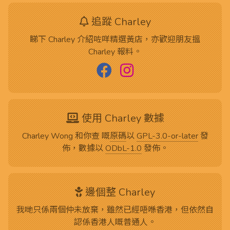
追蹤 Charley
睇下 Charley 介紹咗咩精選黃店，亦歡迎朋友搵
Charley 報料。
使用 Charley 數據
Charley Wong 和你查 嘅
原碼
以
GPL-3.0-or-later
發
佈，數據以
ODbL-1.0
發佈。
邊個整 Charley
我哋只係兩個仲未放棄，雖然已經唔喺香港，但依然自
認係香港人嘅普通人。