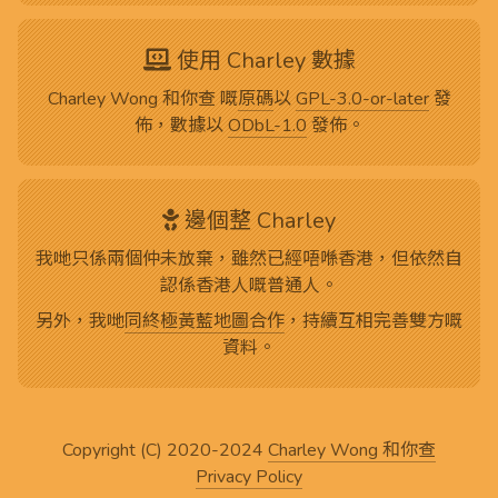
使用 Charley 數據
Charley Wong 和你查 嘅
原碼
以
GPL-3.0-or-later
發
佈，數據以
ODbL-1.0
發佈。
邊個整 Charley
我哋只係兩個仲未放棄，雖然已經唔喺香港，但依然自
認係香港人嘅普通人。
另外，我哋
同終極黃藍地圖合作
，持續互相完善雙方嘅
資料。
Copyright (C) 2020-2024
Charley Wong 和你查
Privacy Policy