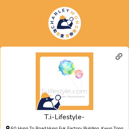
T.i-Lifestyle-
60 Hung To Road,Hung Fuk Factory Building ,Kwun Tong