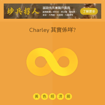
Charley 其實係咩?
黃
色
經
濟
圈