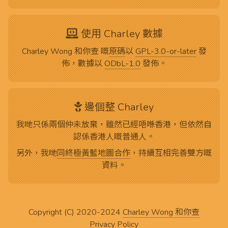
使用 Charley 數據
Charley Wong 和你查 嘅
原碼
以
GPL-3.0-or-later
發
佈，數據以
ODbL-1.0
發佈。
邊個整 Charley
我哋只係兩個仲未放棄，雖然已經唔喺香港，但依然自
認係香港人嘅普通人。
另外，我哋
同終極黃藍地圖合作
，持續互相完善雙方嘅
資料。
Copyright (C) 2020-2024
Charley Wong 和你查
Privacy Policy