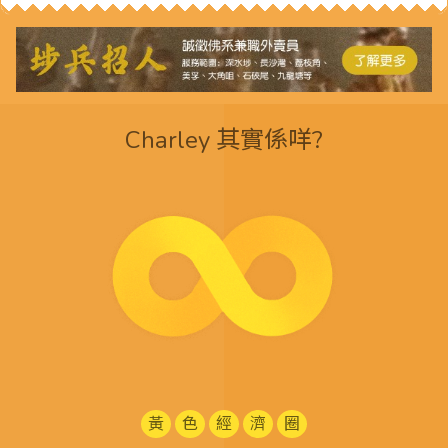
Charley 其實係咩?
黃
色
經
濟
圈