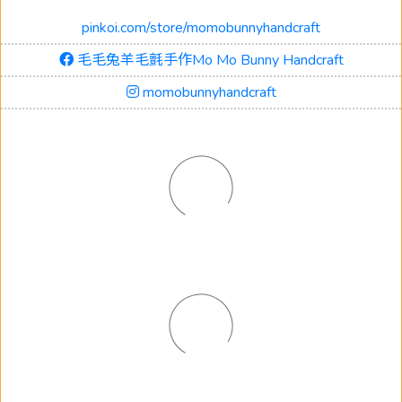
pinkoi.com/store/momobunnyhandcraft
毛毛兔羊毛氈手作Mo Mo Bunny Handcraft
momobunnyhandcraft