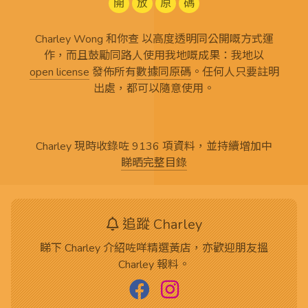
開
放
原
碼
Charley Wong 和你查 以高度透明同公開嘅方式運
作，而且鼓勵同路人使用我地嘅成果：我地以
open license
發佈所有
數據同原碼
。任何人只要註明
出處，都可以隨意使用。
Charley 現時收錄咗 9136 項資料，並持續增加中
睇晒完整目錄
追蹤 Charley
睇下 Charley 介紹咗咩精選黃店，亦歡迎朋友搵
Charley 報料。