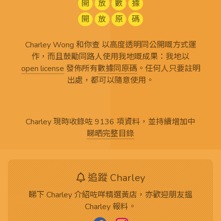
開
放
數
據
開
放
原
碼
Charley Wong 和你查 以高度透明同公開嘅方式運
作，而且鼓勵同路人使用我地嘅成果：我地以
open license
發佈所有
數據同原碼
。任何人只要註明
出處，都可以隨意使用。
Charley 現時收錄咗 9136 項資料，並持續增加中
睇晒完整目錄
追蹤 Charley
睇下 Charley 介紹咗咩精選黃店，亦歡迎朋友搵
Charley 報料。