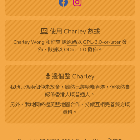
使用 Charley 數據
Charley Wong 和你查 嘅
原碼
以
GPL-3.0-or-later
發
佈，數據以
ODbL-1.0
發佈。
邊個整 Charley
我哋只係兩個仲未放棄，雖然已經唔喺香港，但依然自
認係香港人嘅普通人。
另外，我哋
同終極黃藍地圖合作
，持續互相完善雙方嘅
資料。