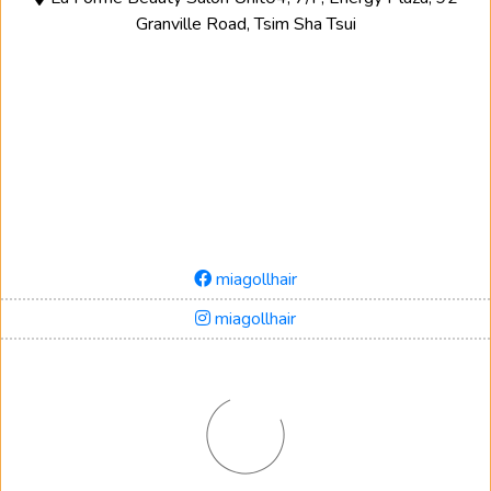
Granville Road, Tsim Sha Tsui
miagollhair
miagollhair