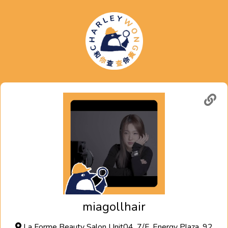
miagollhair
La Forme Beauty Salon Unit04, 7/F, Energy Plaza, 92