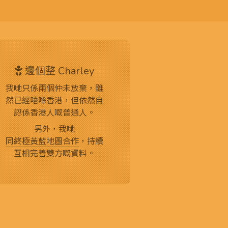
邊個整 Charley
我哋只係兩個仲未放棄，雖
然已經唔喺香港，但依然自
認係香港人嘅普通人。
另外，我哋
同終極黃藍地圖合作
，持續
互相完善雙方嘅資料。