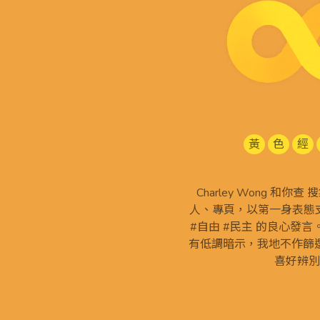
黃
色
經
Charley Wong 和你
人、專頁，以第一身表態支
#自由 #民主 的良心發
有低調暗示，我地不作篩
喜好辨別