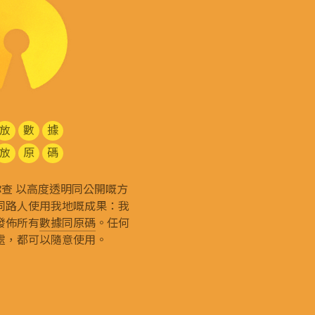
放
數
據
放
原
碼
g 和你查 以高度透明同公開嘅方
同路人使用我地嘅成果：我
發佈所有
數據同原碼
。任何
處，都可以隨意使用。