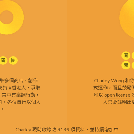
開
濟
圈
開
查 搜集多個商店、創作
Charley Won
持 #香港人，爭取
式運作，而且鼓勵
言。當中有高調行動，
地以
open license
選，各位自行以個人
人只要註明出
。
Charley 現時收錄咗 9136 項資料，並持續增加中