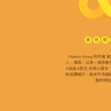
黃
色
經
Charley Wong 和你
人、專頁，以第一身表態支
#自由 #民主 的良心發
有低調暗示，我地不作篩
喜好辨別