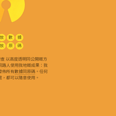
放
數
據
放
原
碼
g 和你查 以高度透明同公開嘅方
同路人使用我地嘅成果：我
發佈所有
數據同原碼
。任何
處，都可以隨意使用。