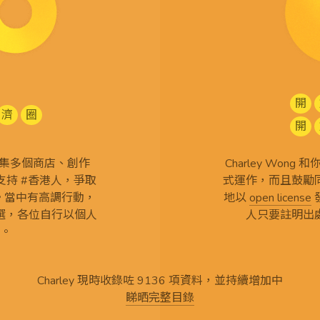
開
濟
圈
開
查 搜集多個商店、創作
Charley Won
持 #香港人，爭取
式運作，而且鼓勵
言。當中有高調行動，
地以
open license
選，各位自行以個人
人只要註明出
。
Charley 現時收錄咗 9136 項資料，並持續增加中
睇晒完整目錄