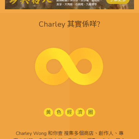
Charley 其實係咩?
黃
色
經
濟
圈
Charley Wong 和你查 搜集多個商店、創作人、專