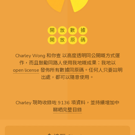
開
放
數
據
開
放
原
碼
Charley Wong 和你查 以高度透明同公開嘅方式運
作，而且鼓勵同路人使用我地嘅成果：我地以
open license
發佈所有
數據同原碼
。任何人只要註明
出處，都可以隨意使用。
Charley 現時收錄咗 9136 項資料，並持續增加中
睇晒完整目錄