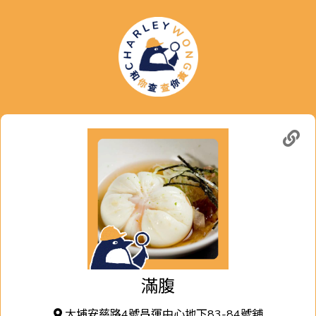
滿腹
大埔安慈路4號昌運中心地下83-84號舖