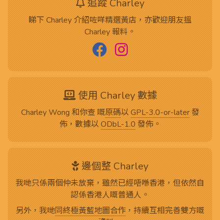
追蹤 Charley
睇下 Charley 介紹咗咩精選黃店，亦歡迎朋友搵
Charley 報料。
使用 Charley 數據
Charley Wong 和你查 嘅
原碼
以
GPL-3.0-or-later
發
佈，數據以
ODbL-1.0
發佈。
邊個整 Charley
我哋只係兩個仲未放棄，雖然已經唔喺香港，但依然自
認係香港人嘅普通人。
另外，我哋
同終極黃藍地圖合作
，持續互相完善雙方嘅