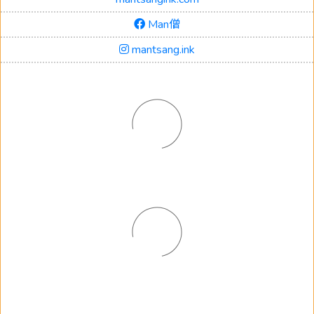
Man僧
mantsang.ink