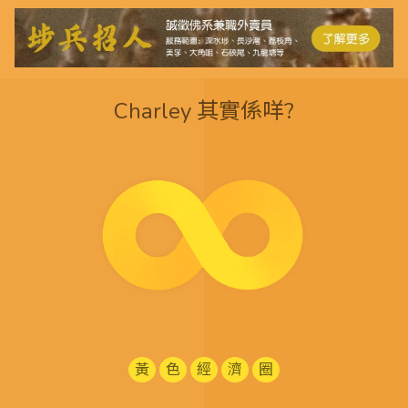
Charley 其實係咩?
黃
色
經
濟
圈