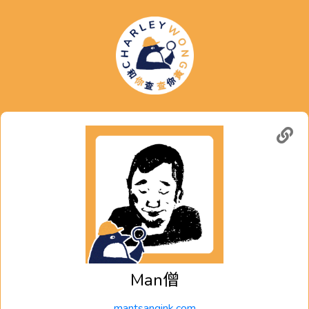
Man僧
mantsangink.com