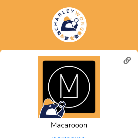
Macarooon
macarooon.com