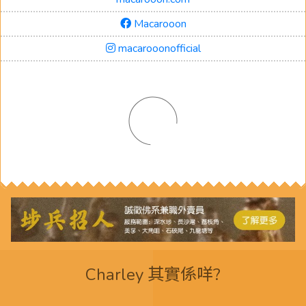
Macarooon
macarooonofficial
Charley 其實係咩?