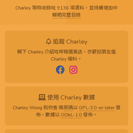
Charley 現時收錄咗 9136 項資料，並持續增加中
睇晒完整目錄
追蹤 Charley
睇下 Charley 介紹咗咩精選黃店，亦歡迎朋友搵
Charley 報料。
使用 Charley 數據
Charley Wong 和你查 嘅
原碼
以
GPL-3.0-or-later
發
佈，數據以
ODbL-1.0
發佈。