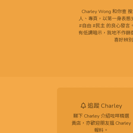
Charley Wong 和你
人、專頁，以第一身表態支
#自由 #民主 的良心發
有低調暗示，我地不作篩
喜好辨別
追蹤 Charley
睇下 Charley 介紹咗咩精選
黃店，亦歡迎朋友搵 Charley
報料。