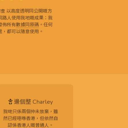
g 和你查 以高度透明同公開嘅方
同路人使用我地嘅成果：我
發佈所有
數據同原碼
。任何
處，都可以隨意使用。
邊個整 Charley
我哋只係兩個仲未放棄，雖
然已經唔喺香港，但依然自
認係香港人嘅普通人。