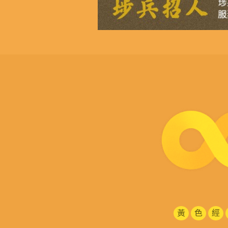
黃
色
經