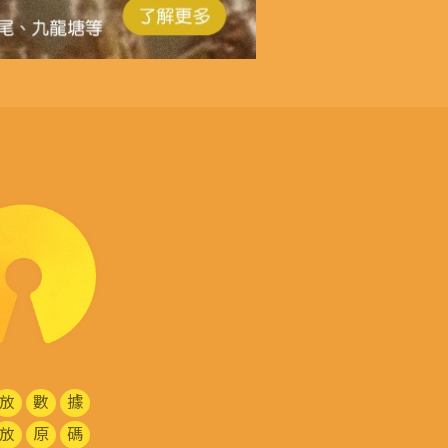
放
數
據
放
原
碼