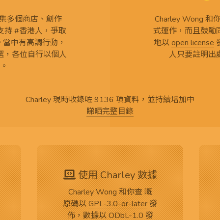
查 搜集多個商店、創作
Charley Won
持 #香港人，爭取
式運作，而且鼓勵
言。當中有高調行動，
地以
open license
選，各位自行以個人
人只要註明出
。
Charley 現時收錄咗 9136 項資料，並持續增加中
睇晒完整目錄
使用 Charley 數據
Charley Wong 和你查 嘅
原碼
以
GPL-3.0-or-later
發
佈，數據以
ODbL-1.0
發