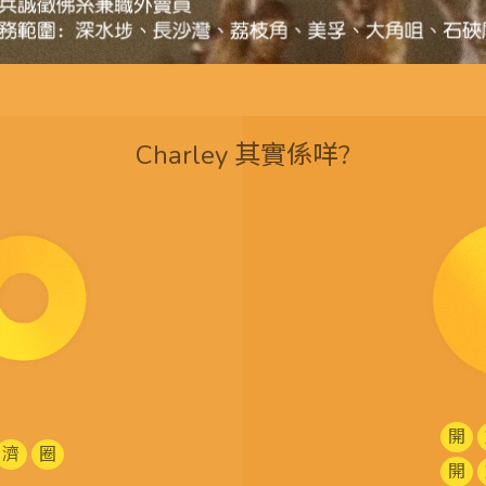
Charley 其實係咩?
開
濟
圈
開