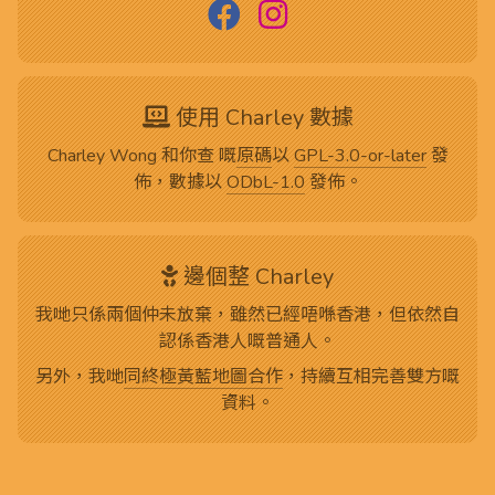
使用 Charley 數據
Charley Wong 和你查 嘅
原碼
以
GPL-3.0-or-later
發
佈，數據以
ODbL-1.0
發佈。
邊個整 Charley
我哋只係兩個仲未放棄，雖然已經唔喺香港，但依然自
認係香港人嘅普通人。
另外，我哋
同終極黃藍地圖合作
，持續互相完善雙方嘅
資料。