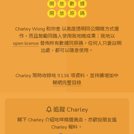
開
放
數
據
開
放
原
碼
Charley Wong 和你查 以高度透明同公開嘅方式運
作，而且鼓勵同路人使用我地嘅成果：我地以
open license
發佈所有
數據同原碼
。任何人只要註明
出處，都可以隨意使用。
Charley 現時收錄咗 9136 項資料，並持續增加中
睇晒完整目錄
追蹤 Charley
睇下 Charley 介紹咗咩精選黃店，亦歡迎朋友搵
Charley 報料。