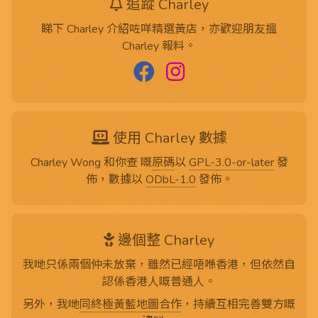
追蹤 Charley
睇下 Charley 介紹咗咩精選黃店，亦歡迎朋友搵
Charley 報料。
使用 Charley 數據
Charley Wong 和你查 嘅
原碼
以
GPL-3.0-or-later
發
佈，數據以
ODbL-1.0
發佈。
邊個整 Charley
我哋只係兩個仲未放棄，雖然已經唔喺香港，但依然自
認係香港人嘅普通人。
另外，我哋
同終極黃藍地圖合作
，持續互相完善雙方嘅