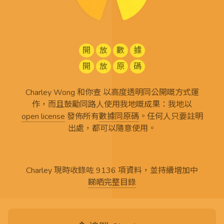
開
放
數
據
開
放
原
碼
Charley Wong 和你查 以高度透明同公開嘅方式運
作，而且鼓勵同路人使用我地嘅成果：我地以
open license
發佈所有
數據同原碼
。任何人只要註明
出處，都可以隨意使用。
Charley 現時收錄咗 9136 項資料，並持續增加中
睇晒完整目錄