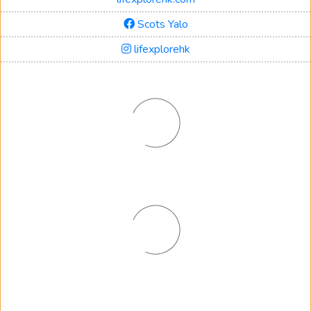
Scots Yalo
lifexplorehk