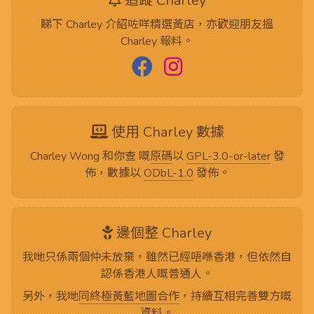
追蹤 Charley
睇下 Charley 介紹咗咩精選黃店，亦歡迎朋友搵
Charley 報料。
使用 Charley 數據
Charley Wong 和你查 嘅
原碼
以
GPL-3.0-or-later
發
佈，數據以
ODbL-1.0
發佈。
邊個整 Charley
我哋只係兩個仲未放棄，雖然已經唔喺香港，但依然自
認係香港人嘅普通人。
另外，我哋
同終極黃藍地圖合作
，持續互相完善雙方嘅
資料。