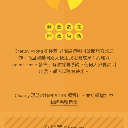
開
放
數
據
開
放
原
碼
Charley Wong 和你查 以高度透明同公開嘅方式運
作，而且鼓勵同路人使用我地嘅成果：我地以
open license
發佈所有
數據同原碼
。任何人只要註明
出處，都可以隨意使用。
Charley 現時收錄咗 9136 項資料，並持續增加中
睇晒完整目錄