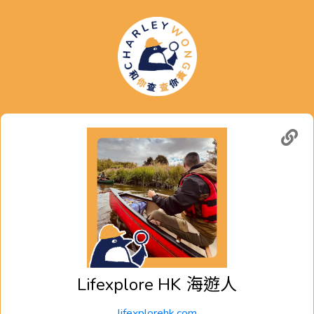
Lifexplore HK
海遊人
lifexplorehk.com