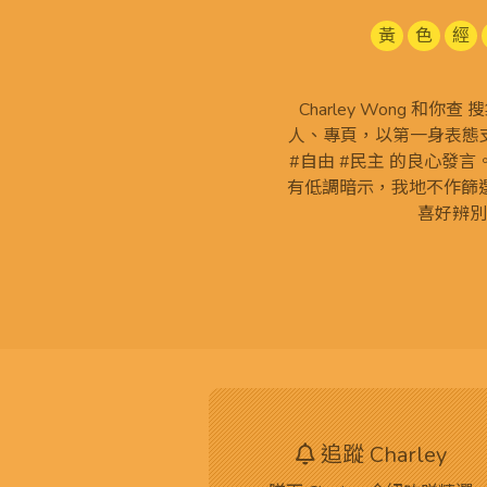
黃
色
經
Charley Wong 和你
人、專頁，以第一身表態支
#自由 #民主 的良心發
有低調暗示，我地不作篩
喜好辨別
追蹤 Charley