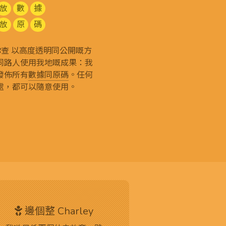
放
數
據
放
原
碼
g 和你查 以高度透明同公開嘅方
同路人使用我地嘅成果：我
發佈所有
數據同原碼
。任何
處，都可以隨意使用。
邊個整 Charley