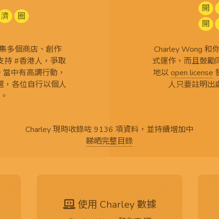
開
濟
圈
開
查 搜集多個商店、創作
Charley Won
持 #香港人，爭取
式運作，而且鼓勵
言。當中有高調行動，
地以
open license
選，各位自行以個人
人只要註明出
。
Charley 現時收錄咗 9136 項資料，並持續增加中
睇晒完整目錄
使用 Charley 數據