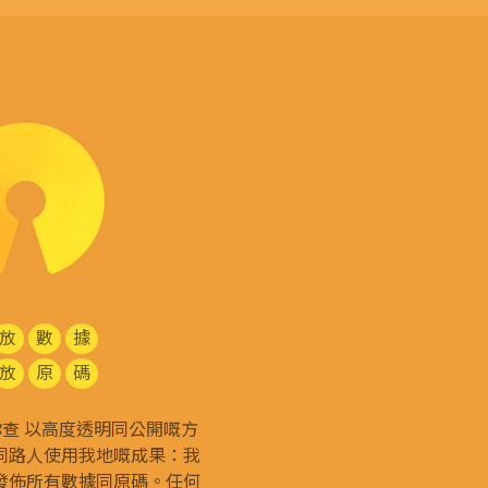
放
數
據
放
原
碼
g 和你查 以高度透明同公開嘅方
同路人使用我地嘅成果：我
發佈所有
數據同原碼
。任何