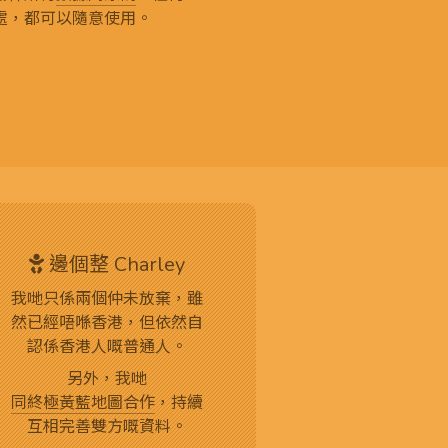
處，都可以隨意使用。
邊個整 Charley
我哋只係兩個仲未放棄，雖
然已經唔喺香港，但依然自
認係香港人嘅普通人。
另外，我哋
同終極黃藍地圖合作
，持續
互相完善雙方嘅資料。