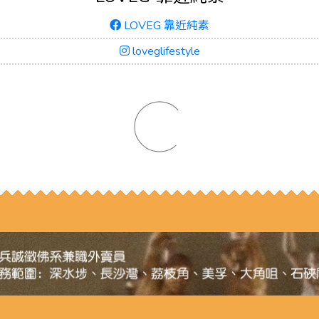
LOVEG 靠近純素
loveglifestyle