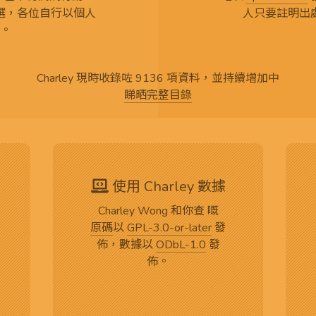
選，各位自行以個人
人只要註明出
。
Charley 現時收錄咗 9136 項資料，並持續增加中
睇晒完整目錄
使用 Charley 數據
Charley Wong 和你查 嘅
原碼
以
GPL-3.0-or-later
發
佈，數據以
ODbL-1.0
發
佈。