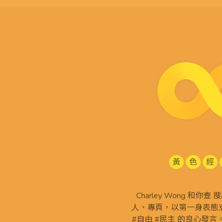
黃
色
經
Charley Wong 和你
人、專頁，以第一身表態支
#自由 #民主 的良心發