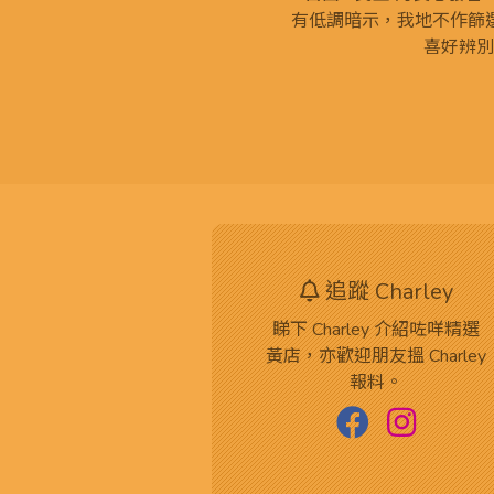
有低調暗示，我地不作篩
喜好辨別
追蹤 Charley
睇下 Charley 介紹咗咩精選
黃店，亦歡迎朋友搵 Charley
報料。