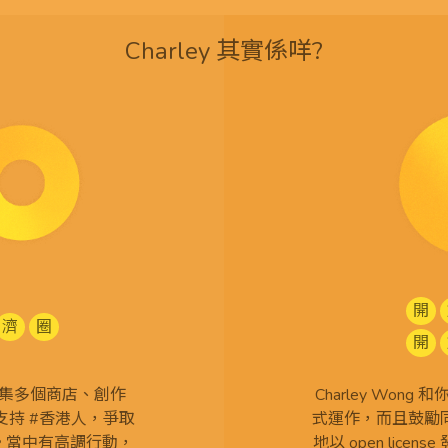
Charley 其實係咩?
開
濟
圈
開
查 搜集多個商店、創作
Charley Won
持 #香港人，爭取
式運作，而且鼓勵
言。當中有高調行動，
地以
open license