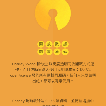
開
放
數
據
開
放
原
碼
Charley Wong 和你查 以高度透明同公開嘅方式運
作，而且鼓勵同路人使用我地嘅成果：我地以
open license
發佈所有
數據同原碼
。任何人只要註明
出處，都可以隨意使用。
Charley 現時收錄咗 9136 項資料，並持續增加中