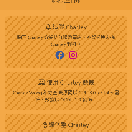
睇晒完整目錄
追蹤 Charley
睇下 Charley 介紹咗咩精選黃店，亦歡迎朋友搵
Charley 報料。
使用 Charley 數據
Charley Wong 和你查 嘅
原碼
以
GPL-3.0-or-later
發
佈，數據以
ODbL-1.0
發佈。
邊個整 Charley