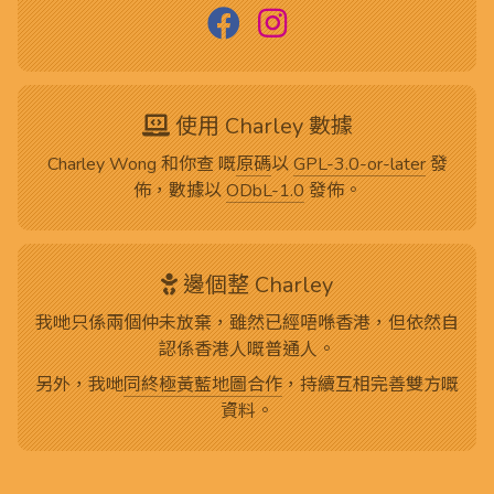
使用 Charley 數據
Charley Wong 和你查 嘅
原碼
以
GPL-3.0-or-later
發
佈，數據以
ODbL-1.0
發佈。
邊個整 Charley
我哋只係兩個仲未放棄，雖然已經唔喺香港，但依然自
認係香港人嘅普通人。
另外，我哋
同終極黃藍地圖合作
，持續互相完善雙方嘅
資料。