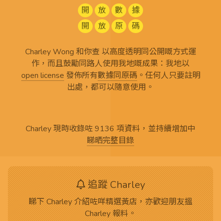
開
放
數
據
開
放
原
碼
Charley Wong 和你查 以高度透明同公開嘅方式運
作，而且鼓勵同路人使用我地嘅成果：我地以
open license
發佈所有
數據同原碼
。任何人只要註明
出處，都可以隨意使用。
Charley 現時收錄咗 9136 項資料，並持續增加中
睇晒完整目錄
追蹤 Charley
睇下 Charley 介紹咗咩精選黃店，亦歡迎朋友搵
Charley 報料。