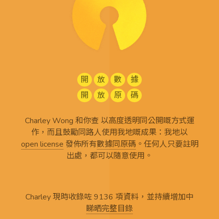
開
放
數
據
開
放
原
碼
Charley Wong 和你查 以高度透明同公開嘅方式運
作，而且鼓勵同路人使用我地嘅成果：我地以
open license
發佈所有
數據同原碼
。任何人只要註明
出處，都可以隨意使用。
Charley 現時收錄咗 9136 項資料，並持續增加中
睇晒完整目錄