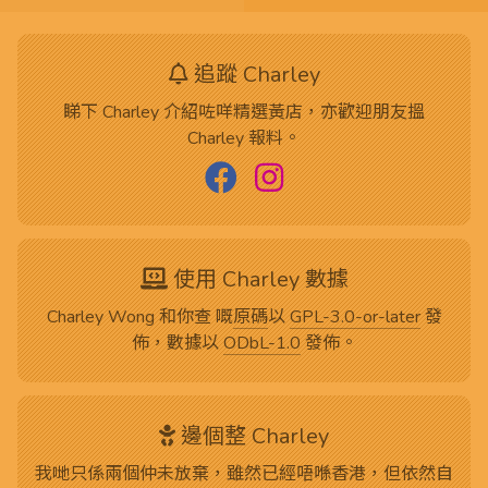
追蹤 Charley
睇下 Charley 介紹咗咩精選黃店，亦歡迎朋友搵
Charley 報料。
使用 Charley 數據
Charley Wong 和你查 嘅
原碼
以
GPL-3.0-or-later
發
佈，數據以
ODbL-1.0
發佈。
邊個整 Charley
我哋只係兩個仲未放棄，雖然已經唔喺香港，但依然自