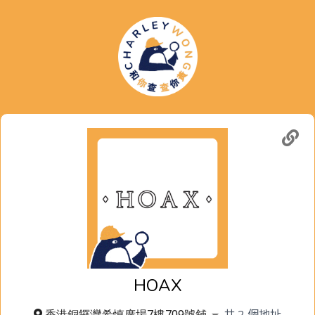
HOAX
共
2
個地址
香港銅鑼灣希慎廣場7樓709號舖