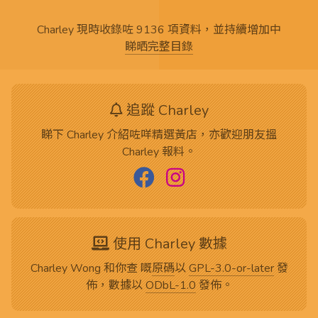
Charley 現時收錄咗 9136 項資料，並持續增加中
睇晒完整目錄
追蹤 Charley
睇下 Charley 介紹咗咩精選黃店，亦歡迎朋友搵
Charley 報料。
使用 Charley 數據
Charley Wong 和你查 嘅
原碼
以
GPL-3.0-or-later
發
佈，數據以
ODbL-1.0
發佈。