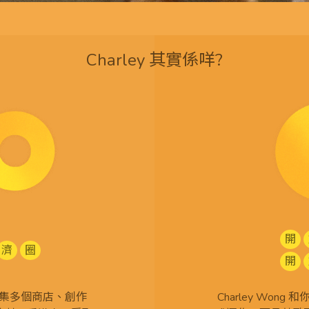
Charley 其實係咩?
開
濟
圈
開
查 搜集多個商店、創作
Charley Won