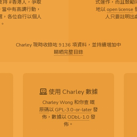
持 #香港人，爭取
式運作，而且鼓勵
言。當中有高調行動，
地以
open license
選，各位自行以個人
人只要註明出
。
Charley 現時收錄咗 9136 項資料，並持續增加中
睇晒完整目錄
使用 Charley 數據
Charley Wong 和你查 嘅
原碼
以
GPL-3.0-or-later
發
佈，數據以
ODbL-1.0
發
佈。