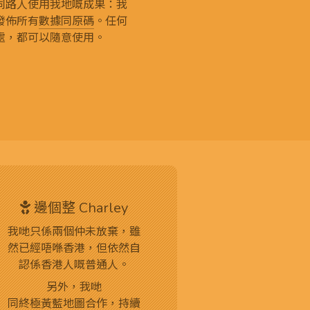
同路人使用我地嘅成果：我
發佈所有
數據同原碼
。任何
處，都可以隨意使用。
邊個整 Charley
我哋只係兩個仲未放棄，雖
然已經唔喺香港，但依然自
認係香港人嘅普通人。
另外，我哋
同終極黃藍地圖合作
，持續