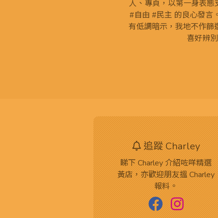
人、專頁，以第一身表態支
#自由 #民主 的良心發
有低調暗示，我地不作篩
喜好辨別
追蹤 Charley
睇下 Charley 介紹咗咩精選
黃店，亦歡迎朋友搵 Charley
報料。