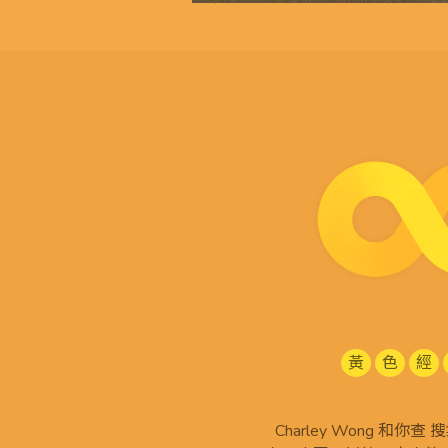
黃
色
經
Charley Wong 和你