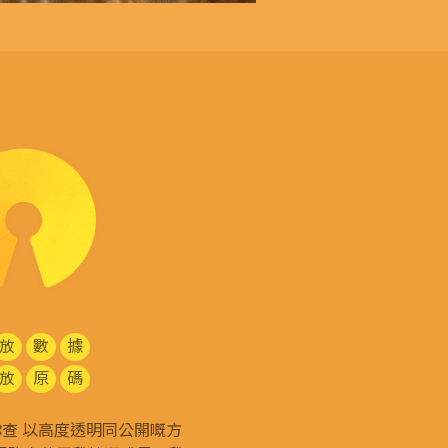
放
數
據
放
原
碼
g 和你查 以高度透明同公開嘅方