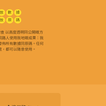
放
數
據
放
原
碼
g 和你查 以高度透明同公開嘅方
同路人使用我地嘅成果：我
發佈所有
數據同原碼
。任何
處，都可以隨意使用。