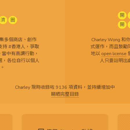
開
濟
圈
開
查 搜集多個商店、創作
Charley Won
持 #香港人，爭取
式運作，而且鼓勵
言。當中有高調行動，
地以
open license
選，各位自行以個人
人只要註明出
。
Charley 現時收錄咗 9136 項資料，並持續增加中
睇晒完整目錄