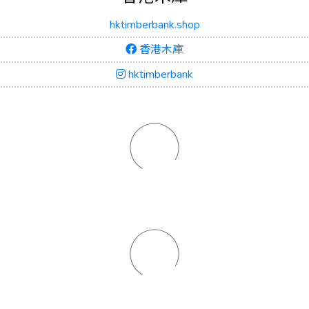
hktimberbank.shop
香港木庫
hktimberbank