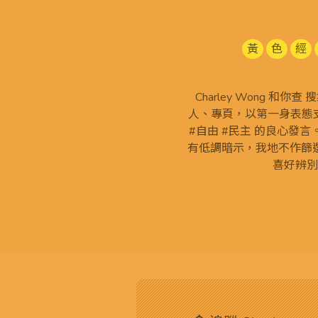
黃
色
經
Charley Wong 和你
人、專頁，以第一身表態支
#自由 #民主 的良心發
有低調暗示，我地不作篩
喜好辨別