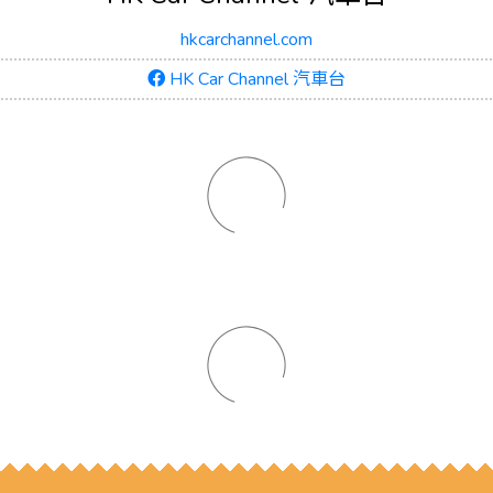
hkcarchannel.com
HK Car Channel 汽車台