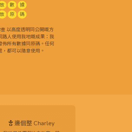
放
數
據
放
原
碼
g 和你查 以高度透明同公開嘅方
同路人使用我地嘅成果：我
發佈所有
數據同原碼
。任何
處，都可以隨意使用。
邊個整 Charley