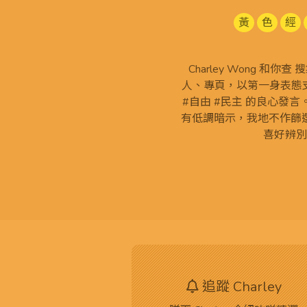
黃
色
經
Charley Wong 和你
人、專頁，以第一身表態支
#自由 #民主 的良心發
有低調暗示，我地不作篩
喜好辨別
追蹤 Charley