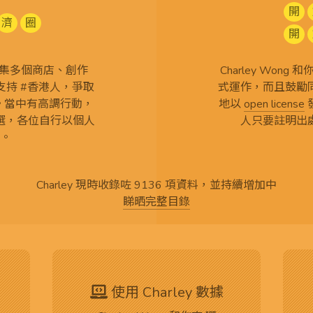
開
濟
圈
開
查 搜集多個商店、創作
Charley Won
持 #香港人，爭取
式運作，而且鼓勵
言。當中有高調行動，
地以
open license
選，各位自行以個人
人只要註明出
。
Charley 現時收錄咗 9136 項資料，並持續增加中
睇晒完整目錄
使用 Charley 數據