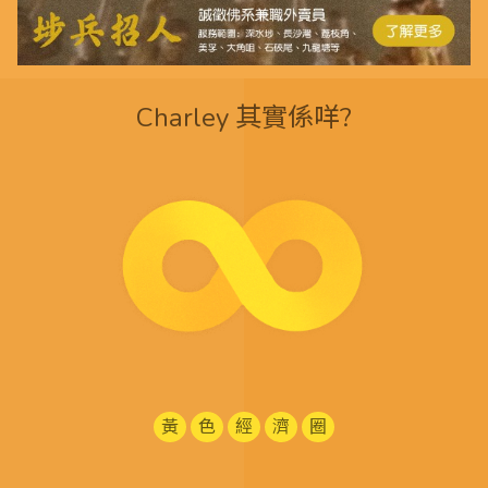
Charley 其實係咩?
黃
色
經
濟
圈