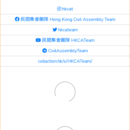
hkcat
民間集會團隊 Hong Kong Civil Assembly Team
hkcateam
民間集會團隊 HKCATeam
CivilAssemblyTeam
collaction.hk/s/HKCATeam/