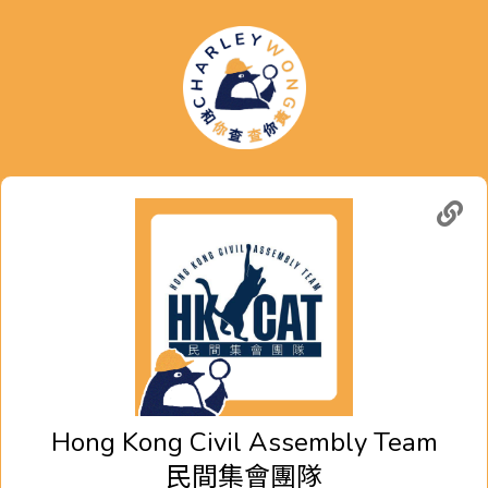
Hong Kong Civil Assembly Team
民間集會團隊