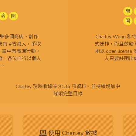
開
濟
圈
開
查 搜集多個商店、創作
Charley Won
持 #香港人，爭取
式運作，而且鼓勵
言。當中有高調行動，
地以
open license
選，各位自行以個人
人只要註明出
。
Charley 現時收錄咗 9136 項資料，並持續增加中
睇晒完整目錄
使用 Charley 數據