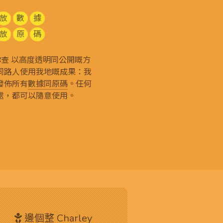
放
數
據
放
原
碼
g 和你查 以高度透明同公開嘅方
同路人使用我地嘅成果：我
發佈所有
數據同原碼
。任何
處，都可以隨意使用。
邊個整 Charley