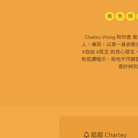
黃
色
經
Charley Wong 和你
人、專頁，以第一身表態支
#自由 #民主 的良心發
有低調暗示，我地不作篩
喜好辨別
追蹤 Charley