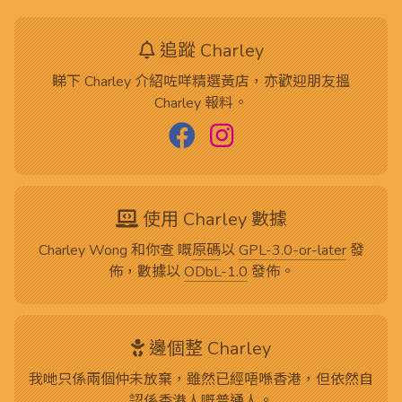
追蹤 Charley
睇下 Charley 介紹咗咩精選黃店，亦歡迎朋友搵
Charley 報料。
使用 Charley 數據
Charley Wong 和你查 嘅
原碼
以
GPL-3.0-or-later
發
佈，數據以
ODbL-1.0
發佈。
邊個整 Charley
我哋只係兩個仲未放棄，雖然已經唔喺香港，但依然自
認係香港人嘅普通人。