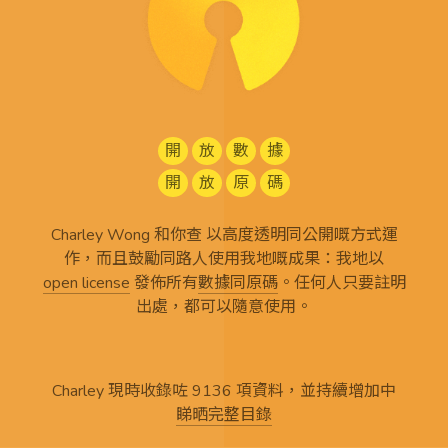
開
放
數
據
開
放
原
碼
Charley Wong 和你查 以高度透明同公開嘅方式運
作，而且鼓勵同路人使用我地嘅成果：我地以
open license
發佈所有
數據同原碼
。任何人只要註明
出處，都可以隨意使用。
Charley 現時收錄咗 9136 項資料，並持續增加中
睇晒完整目錄