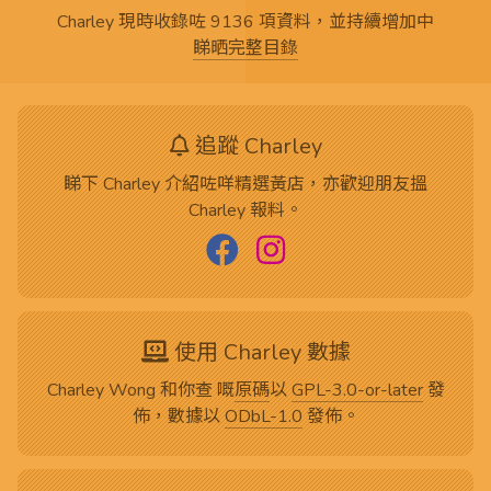
Charley 現時收錄咗 9136 項資料，並持續增加中
睇晒完整目錄
追蹤 Charley
睇下 Charley 介紹咗咩精選黃店，亦歡迎朋友搵
Charley 報料。
使用 Charley 數據
Charley Wong 和你查 嘅
原碼
以
GPL-3.0-or-later
發
佈，數據以
ODbL-1.0
發佈。