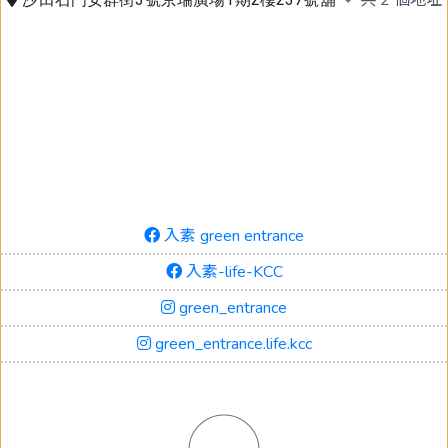
入素 green entrance
入素-life-KCC
green_entrance
green_entrance.life.kcc