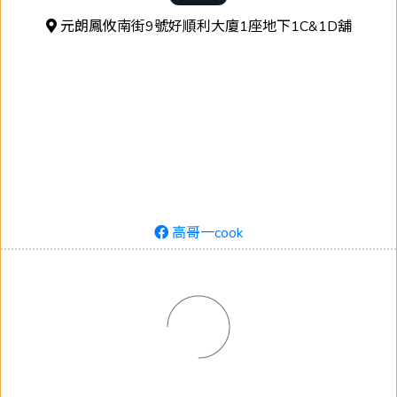
元朗鳳攸南街9號好順利大廈1座地下1C&1D舖
高哥一cook