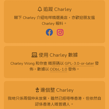
追蹤 Charley
睇下 Charley 介紹咗咩精選黃店，亦歡迎朋友搵
Charley 報料。
使用 Charley 數據
Charley Wong 和你查 嘅
原碼
以
GPL-3.0-or-later
發
佈，數據以
ODbL-1.0
發佈。
邊個整 Charley
我哋只係兩個仲未放棄，雖然已經唔喺香港，但依然自
認係香港人嘅普通人。