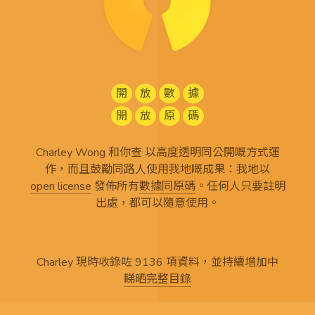
開
放
數
據
開
放
原
碼
Charley Wong 和你查 以高度透明同公開嘅方式運
作，而且鼓勵同路人使用我地嘅成果：我地以
open license
發佈所有
數據同原碼
。任何人只要註明
出處，都可以隨意使用。
Charley 現時收錄咗 9136 項資料，並持續增加中
睇晒完整目錄