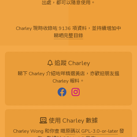
出處，都可以隨意使用。
Charley 現時收錄咗 9136 項資料，並持續增加中
睇晒完整目錄
追蹤 Charley
睇下 Charley 介紹咗咩精選黃店，亦歡迎朋友搵
Charley 報料。
使用 Charley 數據
Charley Wong 和你查 嘅
原碼
以
GPL-3.0-or-later
發