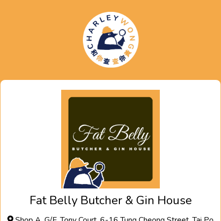
Fat Belly Butcher & Gin House
Shop A, G/F, Tony Court, 6-16 Tung Cheong Street, Tai Po