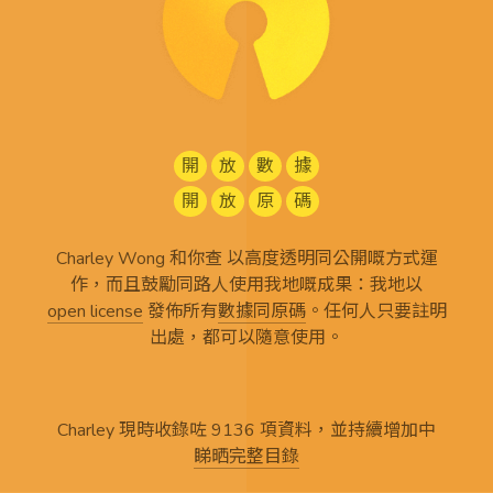
開
放
數
據
開
放
原
碼
Charley Wong 和你查 以高度透明同公開嘅方式運
作，而且鼓勵同路人使用我地嘅成果：我地以
open license
發佈所有
數據同原碼
。任何人只要註明
出處，都可以隨意使用。
Charley 現時收錄咗 9136 項資料，並持續增加中
睇晒完整目錄