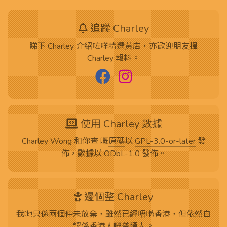
追蹤 Charley
睇下 Charley 介紹咗咩精選黃店，亦歡迎朋友搵
Charley 報料。
使用 Charley 數據
Charley Wong 和你查 嘅
原碼
以
GPL-3.0-or-later
發
佈，數據以
ODbL-1.0
發佈。
邊個整 Charley
我哋只係兩個仲未放棄，雖然已經唔喺香港，但依然自
認係香港人嘅普通人。