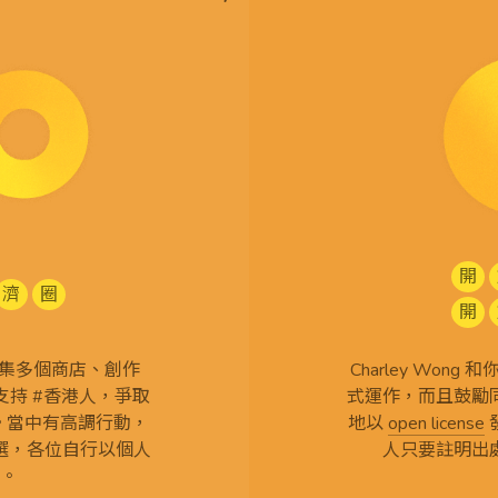
開
濟
圈
開
查 搜集多個商店、創作
Charley Won
持 #香港人，爭取
式運作，而且鼓勵
言。當中有高調行動，
地以
open license
選，各位自行以個人
人只要註明出
。