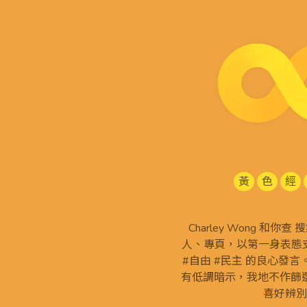
黃
色
經
Charley Wong 和你
人、專頁，以第一身表態支
#自由 #民主 的良心發
有低調暗示，我地不作篩
喜好辨別