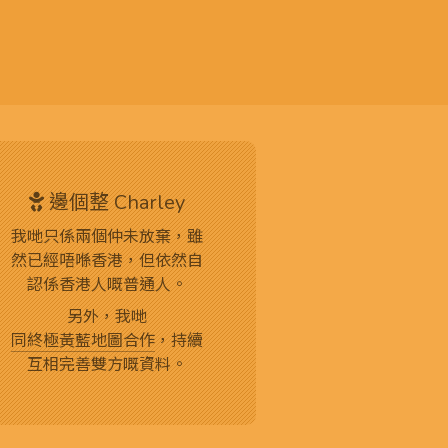
邊個整 Charley
我哋只係兩個仲未放棄，雖
然已經唔喺香港，但依然自
認係香港人嘅普通人。
另外，我哋
同終極黃藍地圖合作
，持續
互相完善雙方嘅資料。