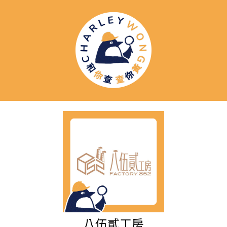
八伍貳工房