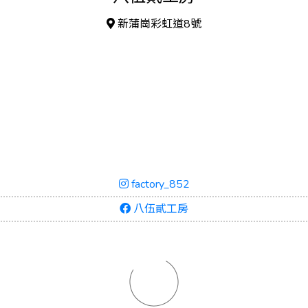
新蒲崗彩虹道8號
factory_852
八伍貳工房