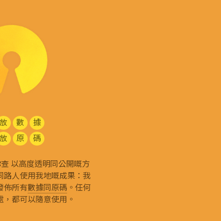
放
數
據
放
原
碼
g 和你查 以高度透明同公開嘅方
同路人使用我地嘅成果：我
發佈所有
數據同原碼
。任何
處，都可以隨意使用。