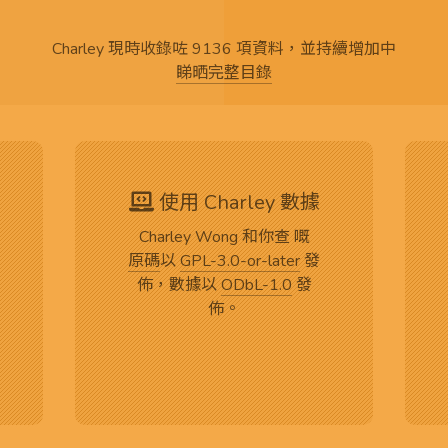
Charley 現時收錄咗 9136 項資料，並持續增加中
睇晒完整目錄
使用 Charley 數據
Charley Wong 和你查 嘅
原碼
以
GPL-3.0-or-later
發
佈，數據以
ODbL-1.0
發
佈。