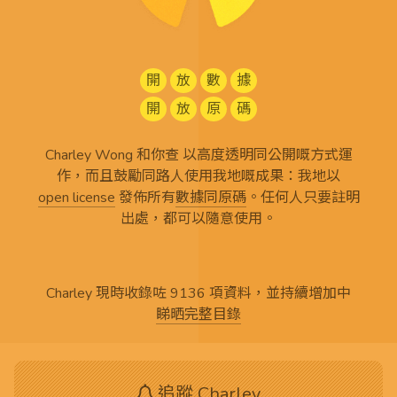
開
放
數
據
開
放
原
碼
Charley Wong 和你查 以高度透明同公開嘅方式運
作，而且鼓勵同路人使用我地嘅成果：我地以
open license
發佈所有
數據同原碼
。任何人只要註明
出處，都可以隨意使用。
Charley 現時收錄咗 9136 項資料，並持續增加中
睇晒完整目錄
追蹤 Charley