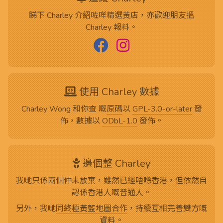
睇下 Charley 介紹咗咩精選黃店，亦歡迎朋友搵
Charley 報料。
使用 Charley 數據
Charley Wong 和你查 嘅
原碼
以
GPL-3.0-or-later
發
佈，數據以
ODbL-1.0
發佈。
邊個整 Charley
我哋只係兩個仲未放棄，雖然已經唔喺香港，但依然自
認係香港人嘅普通人。
另外，我哋
同終極黃藍地圖合作
，持續互相完善雙方嘅
資料。