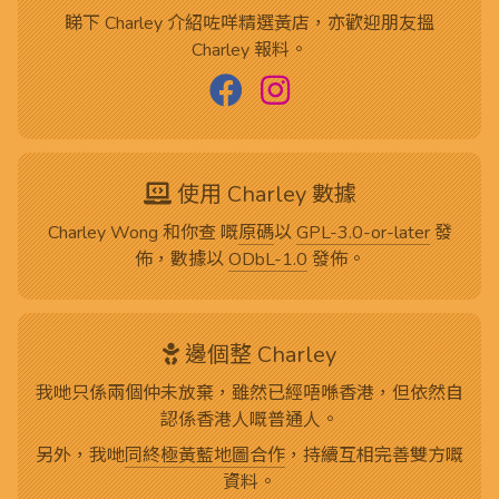
睇下 Charley 介紹咗咩精選黃店，亦歡迎朋友搵
Charley 報料。
使用 Charley 數據
Charley Wong 和你查 嘅
原碼
以
GPL-3.0-or-later
發
佈，數據以
ODbL-1.0
發佈。
邊個整 Charley
我哋只係兩個仲未放棄，雖然已經唔喺香港，但依然自
認係香港人嘅普通人。
另外，我哋
同終極黃藍地圖合作
，持續互相完善雙方嘅
資料。