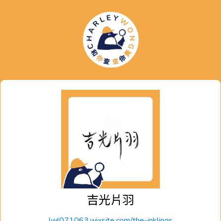
吉光片羽
lwl071063.wixsite.com/the-inklings