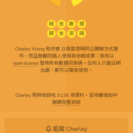
開
放
數
據
開
放
原
碼
Charley Wong 和你查 以高度透明同公開嘅方式運
作，而且鼓勵同路人使用我地嘅成果：我地以
open license
發佈所有
數據同原碼
。任何人只要註明
出處，都可以隨意使用。
Charley 現時收錄咗 9136 項資料，並持續增加中
睇晒完整目錄
追蹤 Charley