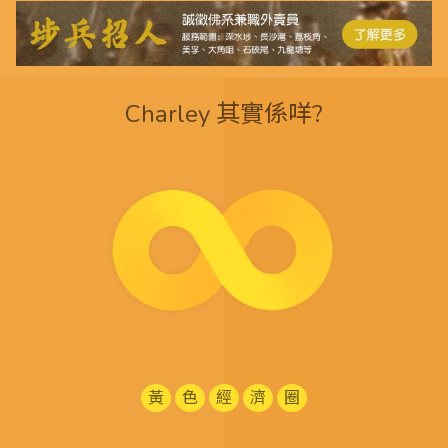
Charley 其實係咩?
黃
色
經
濟
圈