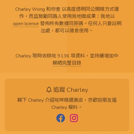
Charley Wong 和你查 以高度透明同公開嘅方式運
作，而且鼓勵同路人使用我地嘅成果：我地以
open license
發佈所有
數據同原碼
。任何人只要註明
出處，都可以隨意使用。
Charley 現時收錄咗 9136 項資料，並持續增加中
睇晒完整目錄
追蹤 Charley
睇下 Charley 介紹咗咩精選黃店，亦歡迎朋友搵
Charley 報料。