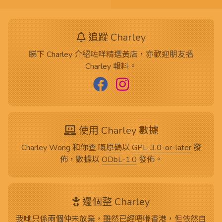
追蹤 Charley
睇下 Charley 介紹咗咩精選黃店，亦歡迎朋友搵
Charley 報料。
使用 Charley 數據
Charley Wong 和你查 嘅
原碼
以
GPL-3.0-or-later
發
佈，數據以
ODbL-1.0
發佈。
邊個整 Charley
我哋只係兩個仲未放棄，雖然已經唔喺香港，但依然自