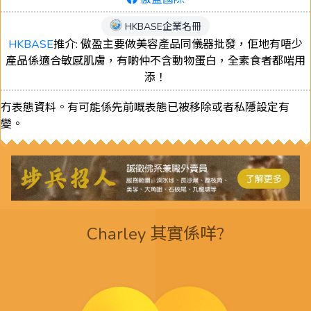
HKBASE企業名冊
HKBASE
推介: 傲盈主要做美容產品同儀器批發，佢地有唔少
產品係適合敏感肌膚，有啲仲不含動物蛋白，全素食者都啱用
添！
冇表態資料。有可能係先前嘅表態已被移除或者私隱設定有
變。
Charley 其實係咩?