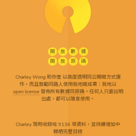
開
放
數
據
開
放
原
碼
Charley Wong 和你查 以高度透明同公開嘅方式運
作，而且鼓勵同路人使用我地嘅成果：我地以
open license
發佈所有
數據同原碼
。任何人只要註明
出處，都可以隨意使用。
Charley 現時收錄咗 9136 項資料，並持續增加中
睇晒完整目錄