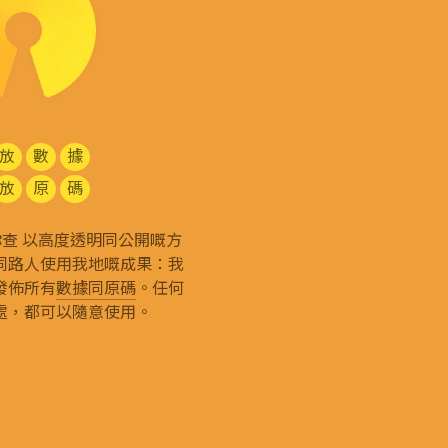
放
數
據
放
原
碼
g 和你查 以高度透明同公開嘅方
同路人使用我地嘅成果：我
發佈所有
數據同原碼
。任何
處，都可以隨意使用。