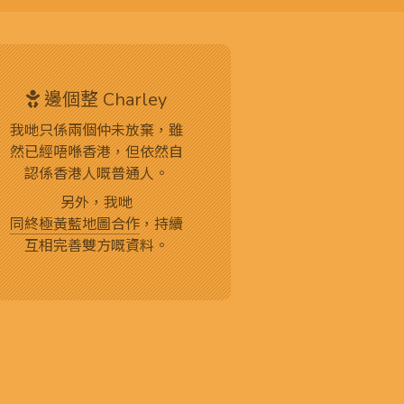
邊個整 Charley
我哋只係兩個仲未放棄，雖
然已經唔喺香港，但依然自
認係香港人嘅普通人。
另外，我哋
同終極黃藍地圖合作
，持續
互相完善雙方嘅資料。