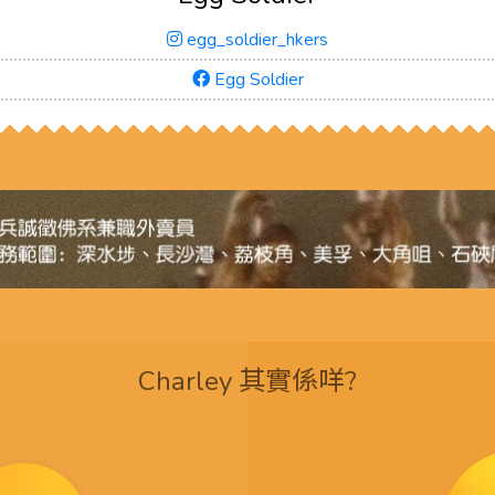
egg_soldier_hkers
Egg Soldier
Charley 其實係咩?