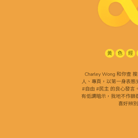
黃
色
經
Charley Wong 和你
人、專頁，以第一身表態支
#自由 #民主 的良心發
有低調暗示，我地不作篩
喜好辨別