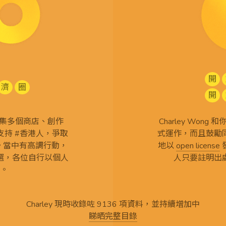
開
濟
圈
開
查 搜集多個商店、創作
Charley Won
持 #香港人，爭取
式運作，而且鼓勵
言。當中有高調行動，
地以
open license
選，各位自行以個人
人只要註明出
。
Charley 現時收錄咗 9136 項資料，並持續增加中
睇晒完整目錄