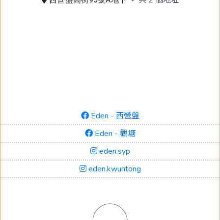
Eden - 西營盤
Eden - 觀塘
eden.syp
eden.kwuntong