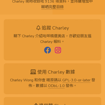
Charley 現時收錄咗 9136 項資料，並持續增加中
睇晒完整目錄
追蹤 Charley
睇下 Charley 介紹咗咩精選黃店，亦歡迎朋友搵
Charley 報料。
使用 Charley 數據
Charley Wong 和你查 嘅
原碼
以
GPL-3.0-or-later
發
佈，數據以
ODbL-1.0
發佈。