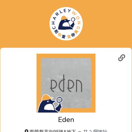
Eden
共
2
個地址
西營盤高街95號A地下