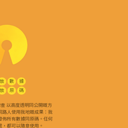
放
數
據
放
原
碼
g 和你查 以高度透明同公開嘅方
同路人使用我地嘅成果：我
發佈所有
數據同原碼
。任何
處，都可以隨意使用。