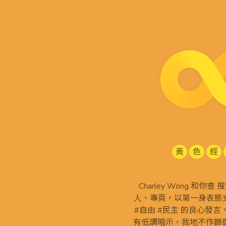
黃
色
經
Charley Wong 和你
人、專頁，以第一身表態支
#自由 #民主 的良心發
有低調暗示，我地不作篩