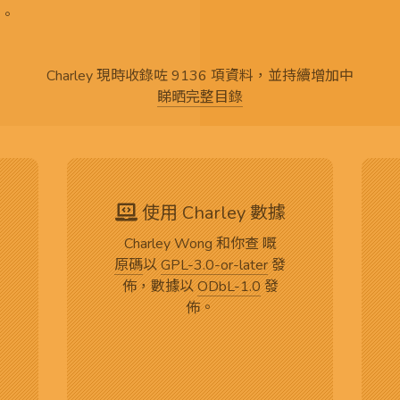
。
Charley 現時收錄咗 9136 項資料，並持續增加中
睇晒完整目錄
使用 Charley 數據
Charley Wong 和你查 嘅
原碼
以
GPL-3.0-or-later
發
佈，數據以
ODbL-1.0
發
佈。