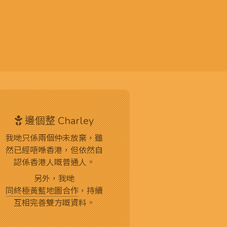
邊個整 Charley
我哋只係兩個仲未放棄，雖
然已經唔喺香港，但依然自
認係香港人嘅普通人。
另外，我哋
同終極黃藍地圖合作
，持續
互相完善雙方嘅資料。