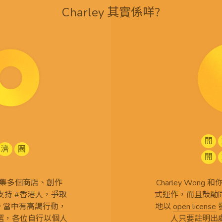
Charley 其實係咩?
開
濟
圈
開
查 搜集多個商店、創作
Charley Won
持 #香港人，爭取
式運作，而且鼓勵
言。當中有高調行動，
地以
open license
選，各位自行以個人
人只要註明出