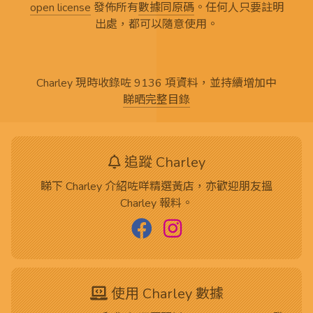
open license
發佈所有
數據同原碼
。任何人只要註明
出處，都可以隨意使用。
Charley 現時收錄咗 9136 項資料，並持續增加中
睇晒完整目錄
追蹤 Charley
睇下 Charley 介紹咗咩精選黃店，亦歡迎朋友搵
Charley 報料。
使用 Charley 數據