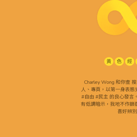
黃
色
經
Charley Wong 和你
人、專頁，以第一身表態支
#自由 #民主 的良心發
有低調暗示，我地不作篩
喜好辨別