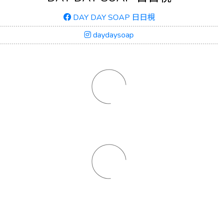
DAY DAY SOAP 日日梘
daydaysoap