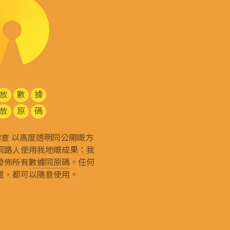
放
數
據
放
原
碼
g 和你查 以高度透明同公開嘅方
同路人使用我地嘅成果：我
發佈所有
數據同原碼
。任何
處，都可以隨意使用。