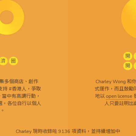
開
濟
圈
開
查 搜集多個商店、創作
Charley Won
持 #香港人，爭取
式運作，而且鼓勵
言。當中有高調行動，
地以
open license
選，各位自行以個人
人只要註明出
。
Charley 現時收錄咗 9136 項資料，並持續增加中