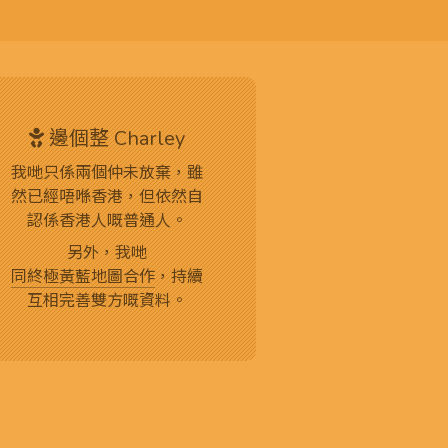
邊個整 Charley
我哋只係兩個仲未放棄，雖
然已經唔喺香港，但依然自
認係香港人嘅普通人。
另外，我哋
同終極黃藍地圖合作
，持續
互相完善雙方嘅資料。