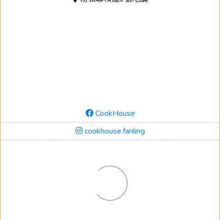
CookHouse
cookhouse.fanling