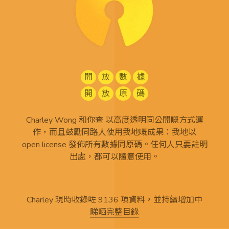
開
放
數
據
開
放
原
碼
Charley Wong 和你查 以高度透明同公開嘅方式運
作，而且鼓勵同路人使用我地嘅成果：我地以
open license
發佈所有
數據同原碼
。任何人只要註明
出處，都可以隨意使用。
Charley 現時收錄咗 9136 項資料，並持續增加中
睇晒完整目錄