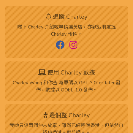
追蹤 Charley
睇下 Charley 介紹咗咩精選黃店，亦歡迎朋友搵
Charley 報料。
使用 Charley 數據
Charley Wong 和你查 嘅
原碼
以
GPL-3.0-or-later
發
佈，數據以
ODbL-1.0
發佈。
邊個整 Charley
我哋只係兩個仲未放棄，雖然已經唔喺香港，但依然自
認係香港人嘅普通人。