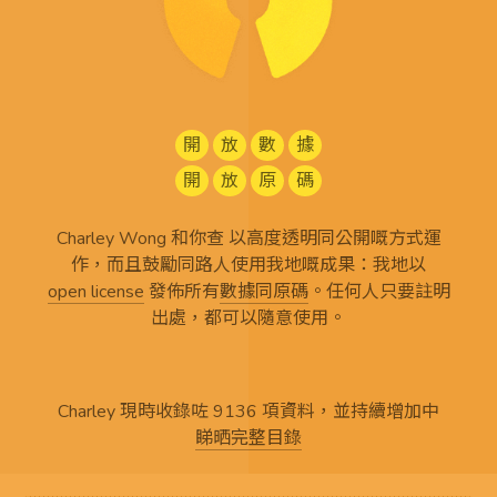
開
放
數
據
開
放
原
碼
Charley Wong 和你查 以高度透明同公開嘅方式運
作，而且鼓勵同路人使用我地嘅成果：我地以
open license
發佈所有
數據同原碼
。任何人只要註明
出處，都可以隨意使用。
Charley 現時收錄咗 9136 項資料，並持續增加中
睇晒完整目錄