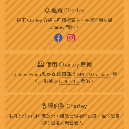
追蹤 Charley
睇下 Charley 介紹咗咩精選黃店，亦歡迎朋友搵
Charley 報料。
使用 Charley 數據
Charley Wong 和你查 嘅
原碼
以
GPL-3.0-or-later
發
佈，數據以
ODbL-1.0
發佈。
邊個整 Charley
我哋只係兩個仲未放棄，雖然已經唔喺香港，但依然自
認係香港人嘅普通人。