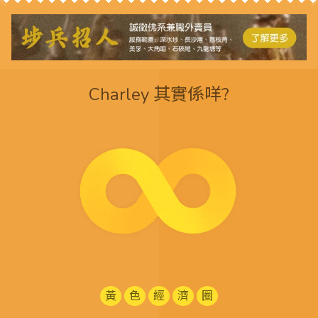
Charley 其實係咩?
黃
色
經
濟
圈