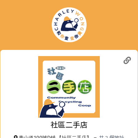
社區二手店
共
2
個地址
青山道100號D鋪 【社區二手店】