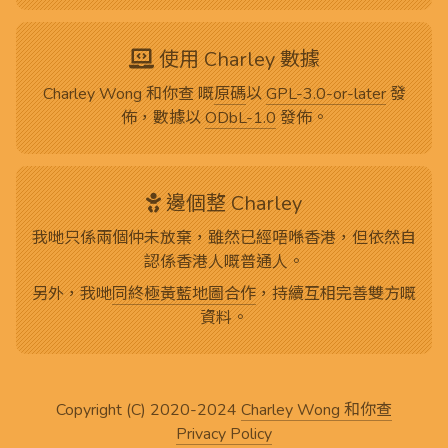
使用 Charley 數據
Charley Wong 和你查 嘅
原碼
以
GPL-3.0-or-later
發
佈，數據以
ODbL-1.0
發佈。
邊個整 Charley
我哋只係兩個仲未放棄，雖然已經唔喺香港，但依然自
認係香港人嘅普通人。
另外，我哋
同終極黃藍地圖合作
，持續互相完善雙方嘅
資料。
Copyright (C) 2020-2024
Charley Wong 和你查
Privacy Policy