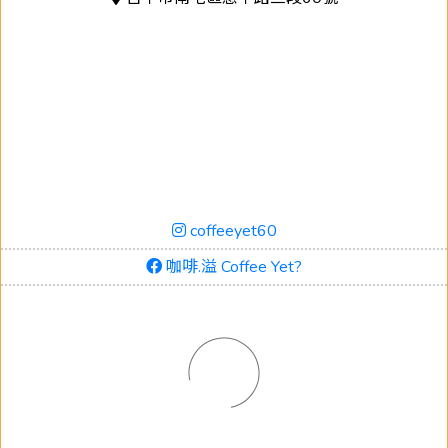
coffeeyet60
咖啡.溢 Coffee Yet?