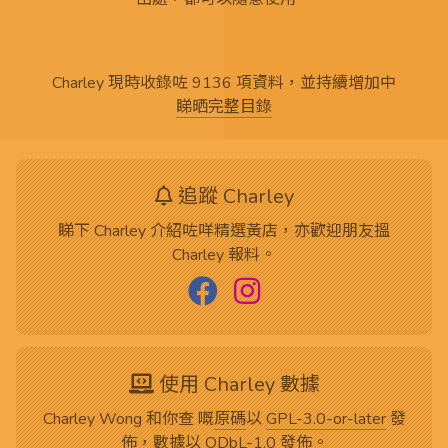
Charley 現時收錄咗 9136 項資料，並持續增加中
睇晒完整目錄
追蹤 Charley
睇下 Charley 介紹咗咩精選黃店，亦歡迎朋友搵
Charley 報料。
使用 Charley 數據
Charley Wong 和你查 嘅
原碼
以
GPL-3.0-or-later
發
佈，數據以
ODbL-1.0
發佈。