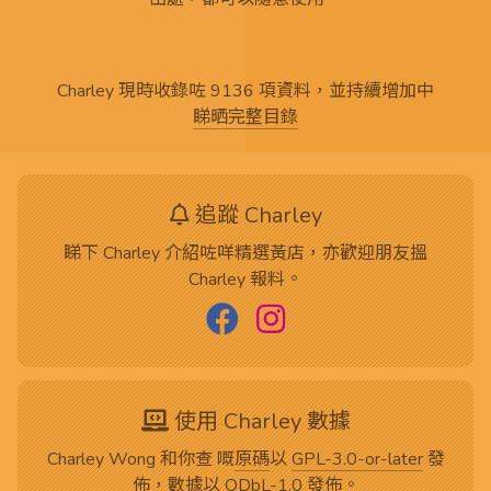
Charley 現時收錄咗 9136 項資料，並持續增加中
睇晒完整目錄
追蹤 Charley
睇下 Charley 介紹咗咩精選黃店，亦歡迎朋友搵
Charley 報料。
使用 Charley 數據
Charley Wong 和你查 嘅
原碼
以
GPL-3.0-or-later
發
佈，數據以
ODbL-1.0
發佈。