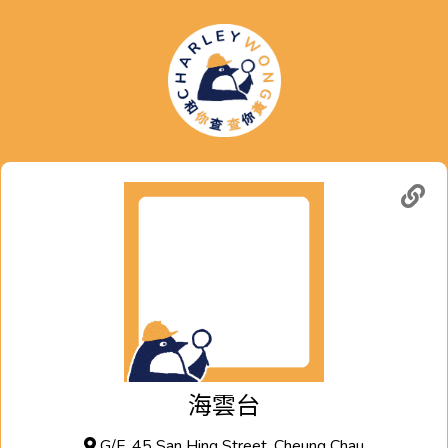
海雲台
G/F, 45 San Hing Street, Cheung Chau