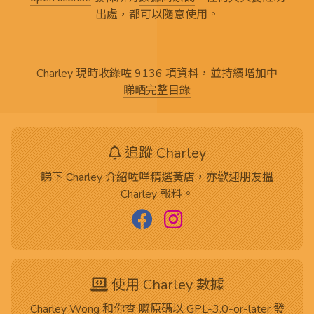
出處，都可以隨意使用。
Charley 現時收錄咗 9136 項資料，並持續增加中
睇晒完整目錄
追蹤 Charley
睇下 Charley 介紹咗咩精選黃店，亦歡迎朋友搵
Charley 報料。
使用 Charley 數據
Charley Wong 和你查 嘅
原碼
以
GPL-3.0-or-later
發