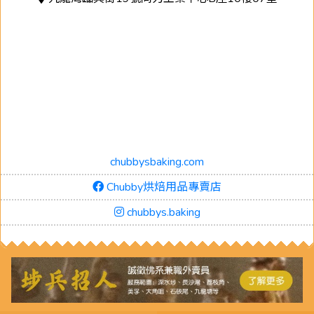
chubbysbaking.com
Chubby烘焙用品專賣店
chubbys.baking