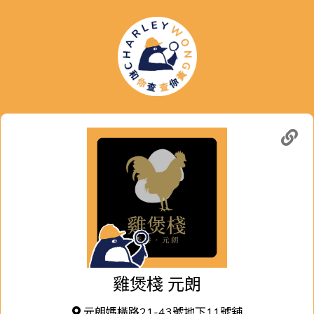
雞煲棧 元朗
元朗媽橫路21-43號地下11號舖