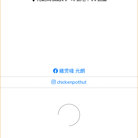
雞煲棧 元朗
chickenpothut