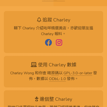
追蹤 Charley
睇下 Charley 介紹咗咩精選黃店，亦歡迎朋友搵
Charley 報料。
使用 Charley 數據
Charley Wong 和你查 嘅
原碼
以
GPL-3.0-or-later
發
佈，數據以
ODbL-1.0
發佈。
邊個整 Charley