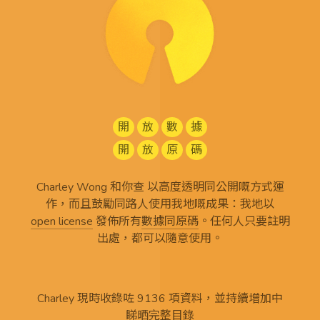
開
放
數
據
開
放
原
碼
Charley Wong 和你查 以高度透明同公開嘅方式運
作，而且鼓勵同路人使用我地嘅成果：我地以
open license
發佈所有
數據同原碼
。任何人只要註明
出處，都可以隨意使用。
Charley 現時收錄咗 9136 項資料，並持續增加中
睇晒完整目錄