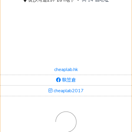
cheaplab.hk
執笠倉
cheaplab2017