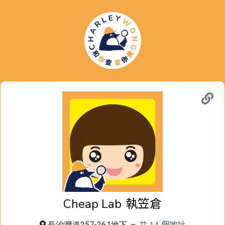
Cheap Lab
執笠倉
共
14
個地址
長沙灣道257-261地下