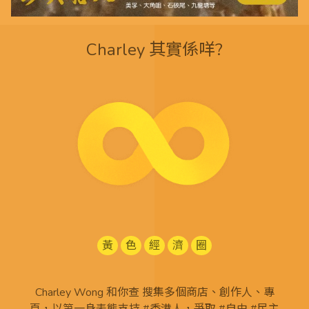
Charley 其實係咩?
黃
色
經
濟
圈
Charley Wong 和你查 搜集多個商店、創作人、專