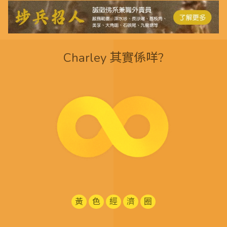
Charley 其實係咩?
黃
色
經
濟
圈